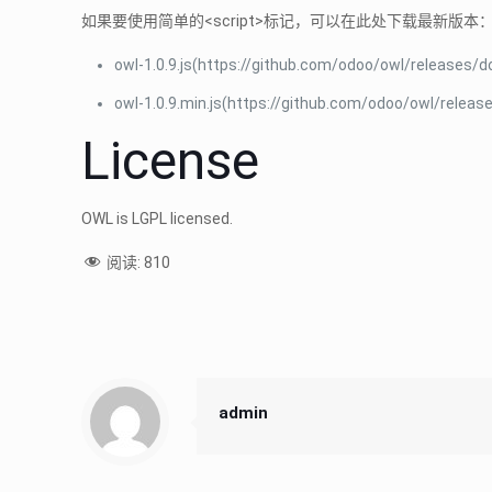
如果要使用简单的<script>标记，可以在此处下载最新版本
owl-1.0.9.js(https://github.com/odoo/owl/releases/d
owl-1.0.9.min.js(https://github.com/odoo/owl/releas
License
OWL is LGPL licensed.
阅读:
810
admin