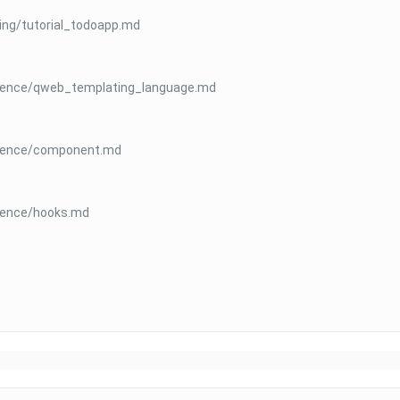
ing/tutorial_todoapp.md
erence/qweb_templating_language.md
erence/component.md
rence/hooks.md