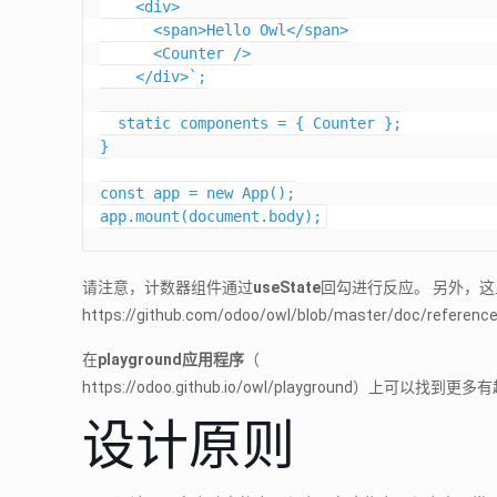
    <div>

      <span>Hello Owl</span>

      <Counter />

    </div>`;

  static components = { Counter };

}

const app = new App();

app.mount(document.body);
请注意，计数器组件通过
useState
回勾进行反应。 另外，
https://github.com/odoo/owl/blob/master/
在
playground应用程序
（
https://odoo.github.io/owl/playground）上可以找到
设计原则