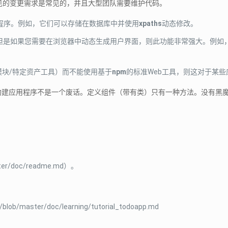
见的变更需求是常见的，并且大型团队需要维护代码。
用程序。例如，它们可以存储在数据库中并使用
xpaths
动态修改。
但是如果您需要在浏览器中动态生成用户界面，则此功能非常强大。例如，
模块/特定资产工具）而不能使用基于
npm
的标准Web工具，则这对于某
。构建应用程序不是一个废话。定义组件（带有类）只有一种方法。没有黑
ter/doc/readme.md）。
ob/master/doc/learning/tutorial_todoapp.md