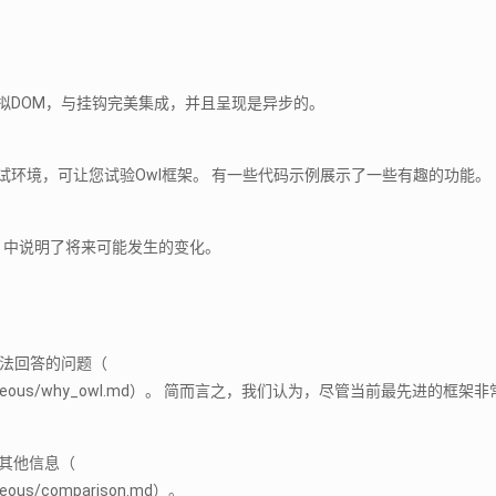
层虚拟DOM，与挂钩完美集成，并且呈现是异步的。
d上提供了一个在线测试环境，可让您试验Owl框架。 有一些代码示例展示了一些有趣的功能。
admap.md）中说明了将来可能发生的变化。
无法回答的问题（
er/doc/miscellaneous/why_owl.md）。 简而言之，我们认为，
多其他信息（
laneous/comparison.md）。