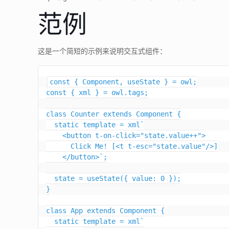
范例
这是一个简短的示例来说明交互式组件：
const { Component, useState } = owl;

const { xml } = owl.tags;

class Counter extends Component {

  static template = xml`

    <button t-on-click="state.value++">

      Click Me! [<t t-esc="state.value"/>]

    </button>`;

  state = useState({ value: 0 });

}

class App extends Component {

  static template = xml`
