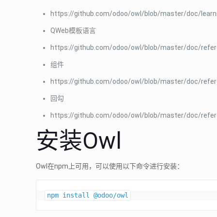
https://github.com/odoo/owl/blob/master/doc/learn
QWeb模板语言
https://github.com/odoo/owl/blob/master/doc/ref
组件
https://github.com/odoo/owl/blob/master/doc/ref
回勾
https://github.com/odoo/owl/blob/master/doc/refe
安装Owl
Owl在npm上可用，可以使用以下命令进行安装：
npm install @odoo/owl