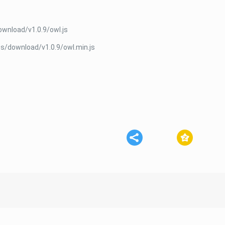
：
ownload/v1.0.9/owl.js
es/download/v1.0.9/owl.min.js