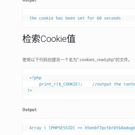
Output:
the cookie has been set for 60 seconds
检索Cookie值
使用以下代码创建另一个名为“ cookies_read.php”的文件。
<?php

     print_r($_COOKIE);    //output the contents of the cookie array variable 

?>
Output:
Array ( [PHPSESSID] => h5onbf7pctbr0t68adug