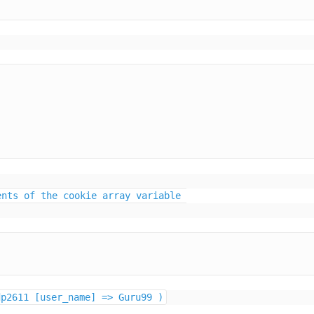
dp2611 [user_name] => Guru99 )