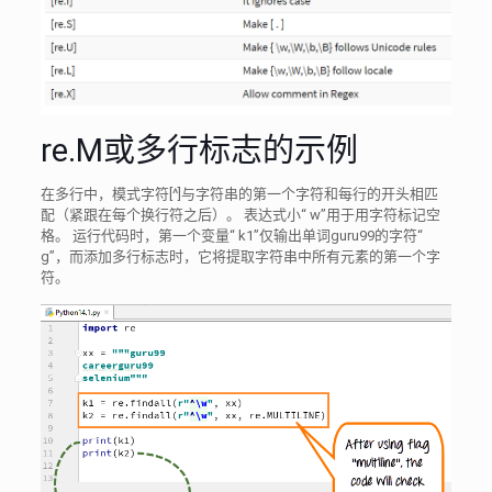
re.M或多行标志的示例
在多行中，模式字符[^]与字符串的第一个字符和每行的开头相匹
配（紧跟在每个换行符之后）。 表达式小“ w”用于用字符标记空
格。 运行代码时，第一个变量“ k1”仅输出单词guru99的字符“
g”，而添加多行标志时，它将提取字符串中所有元素的第一个字
符。