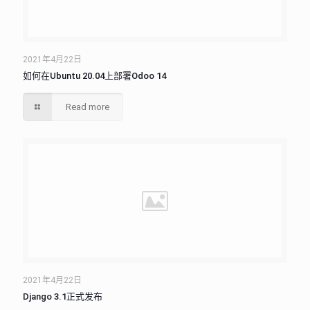
2021年4月22日
如何在Ubuntu 20.04上部署Odoo 14
Read more
2021年4月22日
Django 3.1正式发布