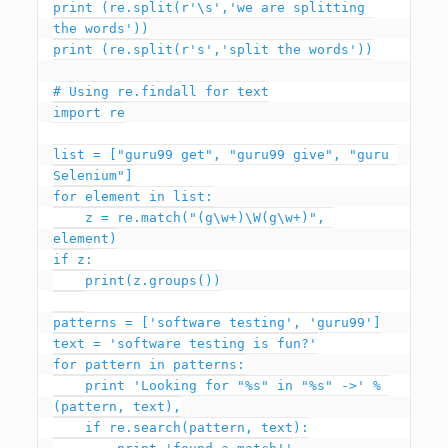
print (re.split(r'\s','we are splitting 
the words'))

print (re.split(r's','split the words'))

# Using re.findall for text

import re

list = ["guru99 get", "guru99 give", "guru 
Selenium"]

for element in list:

    z = re.match("(g\w+)\W(g\w+)", 
element)

if z:

    print(z.groups())

patterns = ['software testing', 'guru99']

text = 'software testing is fun?'

for pattern in patterns:

    print 'Looking for "%s" in "%s" ->' % 
(pattern, text),

    if re.search(pattern, text):
