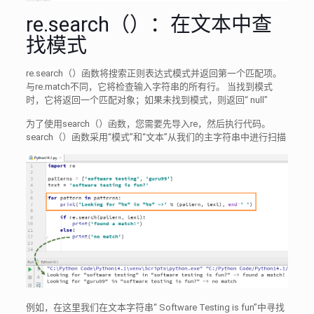
re.search（）：在文本中查
找模式
re.search（）函数将搜索正则表达式模式并返回第一个匹配项。
与re.match不同，它将检查输入字符串的所有行。 当找到模式
时，它将返回一个匹配对象；如果未找到模式，则返回“ null”
为了使用search（）函数，您需要先导入re，然后执行代码。
search（）函数采用“模式”和“文本”从我们的主字符串中进行扫描
例如，在这里我们在文本字符串“ Software Testing is fun”中寻找