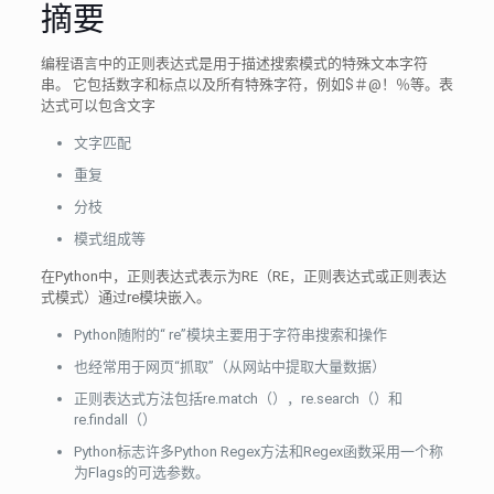
摘要
编程语言中的正则表达式是用于描述搜索模式的特殊文本字符
串。 它包括数字和标点以及所有特殊字符，例如$＃@！％等。表
达式可以包含文字
文字匹配
重复
分枝
模式组成等
在Python中，正则表达式表示为RE（RE，正则表达式或正则表达
式模式）通过re模块嵌入。
Python随附的“ re”模块主要用于字符串搜索和操作
也经常用于网页“抓取”（从网站中提取大量数据）
正则表达式方法包括re.match（），re.search（）和
re.findall（）
Python标志许多Python Regex方法和Regex函数采用一个称
为Flags的可选参数。