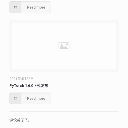
Read more
2021年4月22日
PyTorch 1.6.0正式发布
Read more
评论关闭了。