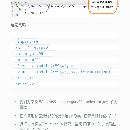
这是代码
import re

xx = """guru99 

careerguru99	

selenium"""

k1 = re.findall(r"^\w", xx)

k2 = re.findall(r"^\w", xx, re.MULTILINE)

print(k1)

print(k2)
我们为字符串“ guru99…. careerguru99….selenium”声明了变
量xx。
在不使用标志多行的情况下运行代码，它仅从各行输出“ g”
运行带有标志“ multiline”的代码，当您打印“ k2”时，其输出
为“ g”，“ c”和“ s”