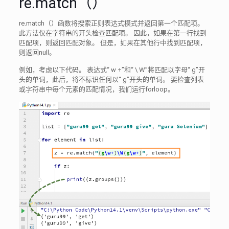
re.match（）
re.match（）函数将搜索正则表达式模式并返回第一个匹配项。
此方法仅在字符串的开头检查匹配项。 因此，如果在第一行找到
匹配项，则返回匹配对象。 但是，如果在其他行中找到匹配项，
则返回null。
例如，考虑以下代码。 表达式“ w +”和“ \ W”将匹配以字母“ g”开
头的单词，此后，将不标识任何以“ g”开头的单词。 要检查列表
或字符串中每个元素的匹配情况，我们运行forloop。