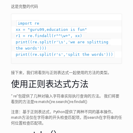
这是完整的代码
import re

xx = "guru99,education is fun"

r1 = re.findall(r"^\w+", xx)

print((re.split(r'\s','we are splitting 
the words')))

print((re.split(r's','split the words')))
接下来，我们将看到与正则表达式一起使用的方法的类型。
使用正则表达式方法
“ re”包提供了几种对输入字符串实际执行查询的方法。 我们将要
看到的方法是re.match()re.search()re.findall()
注意：基于正则表达式，Python提供了两种不同的基本操作。
match方法仅在字符串的开头检查匹配项，而search在字符串的任
何位置检查匹配项。