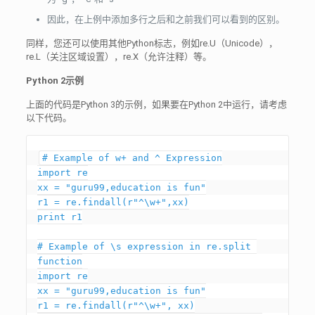
因此，在上例中添加多行之后和之前我们可以看到的区别。
同样，您还可以使用其他Python标志，例如re.U（Unicode），
re.L（关注区域设置），re.X（允许注释）等。
Python 2示例
上面的代码是Python 3的示例，如果要在Python 2中运行，请考虑
以下代码。
# Example of w+ and ^ Expression

import re

xx = "guru99,education is fun"

r1 = re.findall(r"^\w+",xx)

print r1

# Example of \s expression in re.split 
function

import re

xx = "guru99,education is fun"

r1 = re.findall(r"^\w+", xx)
