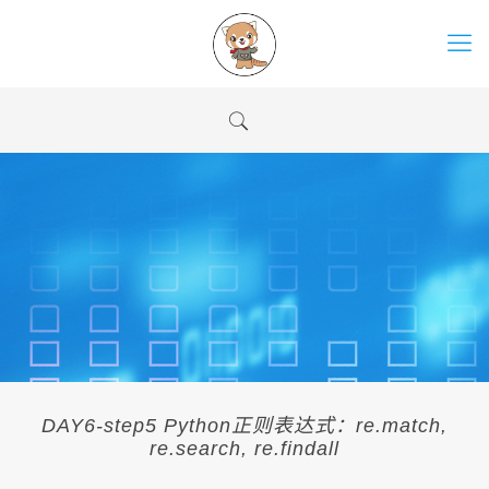
DAY6-step5 Python正则表达式：re.match,
re.search, re.findall