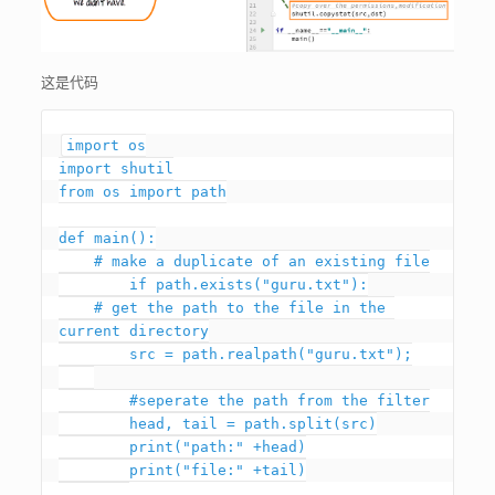
这是代码
import os

import shutil

from os import path

def main():

    # make a duplicate of an existing file

	if path.exists("guru.txt"):

    # get the path to the file in the 
current directory

        src = path.realpath("guru.txt");

	#seperate the path from the filter

	head, tail = path.split(src)

	print("path:" +head)

	print("file:" +tail)
