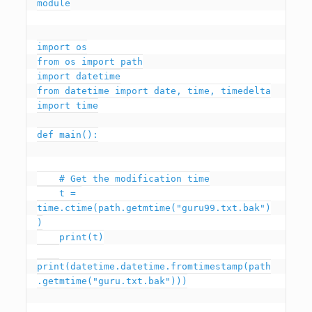
module

import os

from os import path

import datetime

from datetime import date, time, timedelta

import time

def main():

    # Get the modification time

    t = 
time.ctime(path.getmtime("guru99.txt.bak")
)

    print(t)

print(datetime.datetime.fromtimestamp(path
.getmtime("guru.txt.bak")))
