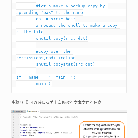
	#let's make a backup copy by 
appending "bak" to the name

	dst = src+".bak"

	# nowuse the shell to make a copy 
of the file

	shutil.copy(src, dst)

	#copy over the 
permissions,modification

	shutil.copystat(src,dst)

if __name__=="__main__":

	main()
步骤4）您可以获取有关上次修改的文本文件的信息