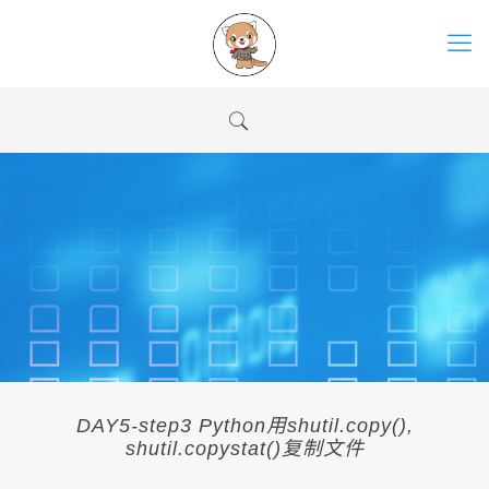
DAY5-step3 Python用shutil.copy(),
shutil.copystat()复制文件