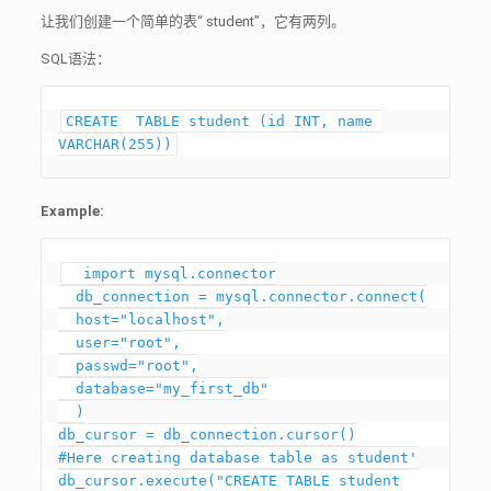
让我们创建一个简单的表“ student”，它有两列。
SQL语法：
CREATE  TABLE student (id INT, name 
Example:
  import mysql.connector

  db_connection = mysql.connector.connect(

  host="localhost",

  user="root",

  passwd="root",

  database="my_first_db"

  )

db_cursor = db_connection.cursor()

#Here creating database table as student'

db_cursor.execute("CREATE TABLE student 