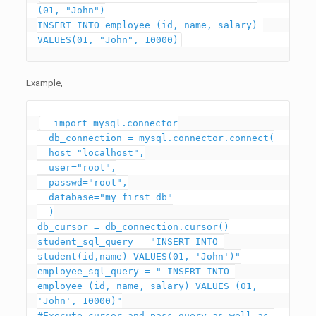
(01, "John")

INSERT INTO employee (id, name, salary) 
Example,
  import mysql.connector

  db_connection = mysql.connector.connect(

  host="localhost",

  user="root",

  passwd="root",

  database="my_first_db"

  )

db_cursor = db_connection.cursor()

student_sql_query = "INSERT INTO 
student(id,name) VALUES(01, 'John')"

employee_sql_query = " INSERT INTO 
employee (id, name, salary) VALUES (01, 
'John', 10000)"

#Execute cursor and pass query as well as 