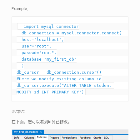
Example,
  import mysql.connector

  db_connection = mysql.connector.connect(

  host="localhost",

  user="root",

  passwd="root",

  database="my_first_db"

  )

db_cursor = db_connection.cursor()

#Here we modify existing column id

db_cursor.execute("ALTER TABLE student 
Output:
在下面，您可以看到id列已修改。