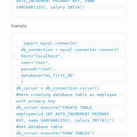
AUTO_INCREMENT PRIMARY KEY, name 
Example,
  import mysql.connector

  db_connection = mysql.connector.connect(

  host="localhost",

  user="root",

  passwd="root",

  database="my_first_db"

  )

db_cursor = db_connection.cursor()

#Here creating database table as employee 
with primary key

db_cursor.execute("CREATE TABLE 
employee(id INT AUTO_INCREMENT PRIMARY 
KEY, name VARCHAR(255), salary INT(6))")

#Get database table

db_cursor.execute("SHOW TABLES")
