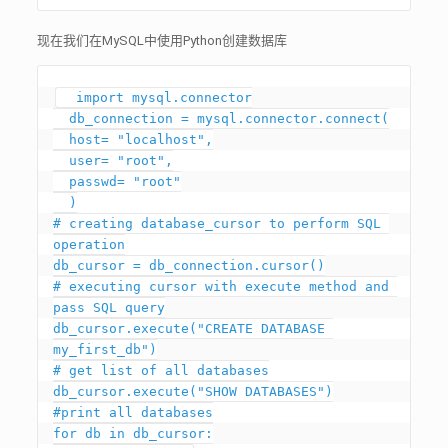
现在我们在MySQL中使用Python创建数据库
  import mysql.connector

  db_connection = mysql.connector.connect(

  host= "localhost",

  user= "root",

  passwd= "root"

  )

# creating database_cursor to perform SQL 
operation

db_cursor = db_connection.cursor()

# executing cursor with execute method and 
pass SQL query

db_cursor.execute("CREATE DATABASE 
my_first_db")

# get list of all databases

db_cursor.execute("SHOW DATABASES")

#print all databases

for db in db_cursor:
