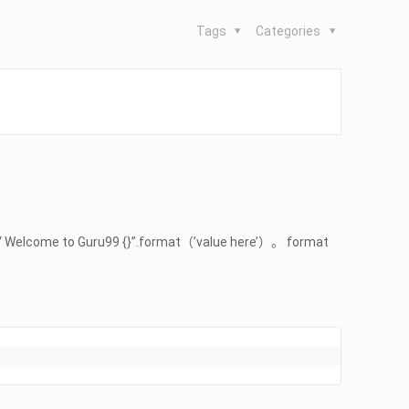
Tags
Categories
99 {}”.format（’value here’）。 format