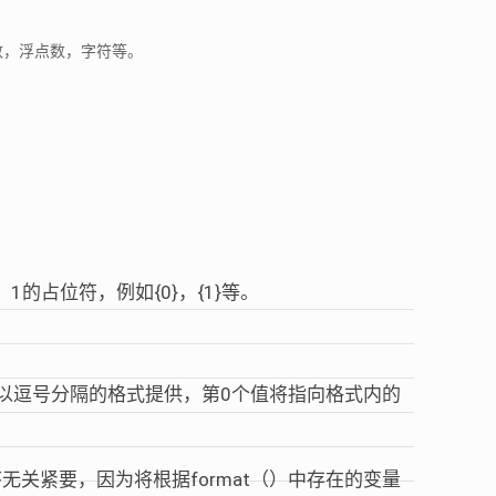
整数，浮点数，字符等。
。
的占位符，例如{0}，{1}等。
以逗号分隔的格式提供，第0个值将指向格式内的
关紧要，因为将根据format（）中存在的变量