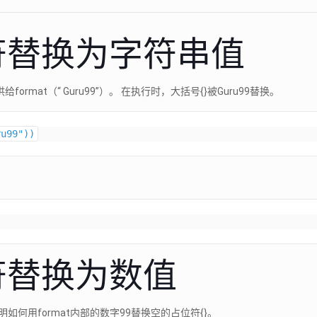
符替换为字符串值
ormat（“ Guru99”）。 在执行时，大括号{}被Guru99替换。
符替换为数值
如何用format内部的数字99替换空的占位符{}。