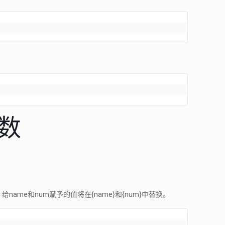
数
。
。 给name和num赋予的值将在{name}和{num}中替换。