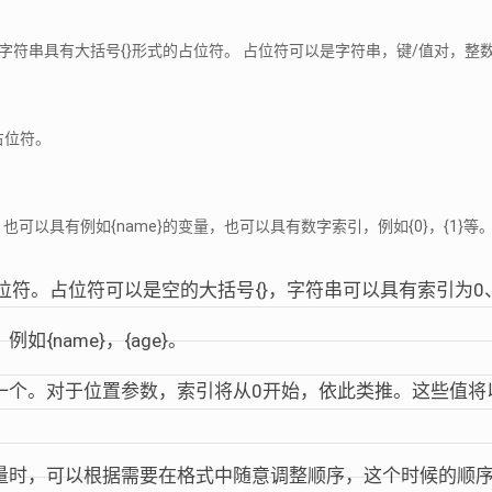
该模板字符串具有大括号{}形式的占位符。 占位符可以是字符串，键/值对，
占位符。
可以具有例如{name}的变量，也可以具有数字索引，例如{0}，{1}等
位符。占位符可以是空的大括号{}，字符串可以具有索引为0、1
name}，{age}。
一个。对于位置参数，索引将从0开始，依此类推。这些值将
时，可以根据需要在格式中随意调整顺序，这个时候的顺序无