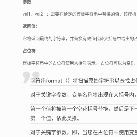
参数
val1，val2 …：需要在给定的模板字符串中替换的值，
返回值：
它将返回最终的字符串，并替换有效值代替大括号中给出的
占位符
模板字符串中的占位符使用大括号表示。 占位符可以为空{}，也
字符串format（）将扫描原始字符串以查找占
对于关键字参数，变量名称将出现在大括号内，例如{
第一个值将被第一个空花括号替换，然后是下
第一个值，依此类推。
对于关键字参数，即，当您在占位符中使用变量