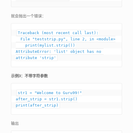
就会抛出一个错误：
Traceback (most recent call last):

  File "teststrip.py", line 2, in <module>

    print(mylist.strip())

AttributeError: 'list' object has no 
attribute 'strip'
示例3：不带字符参数
str1 = "Welcome to Guru99!"

after_strip = str1.strip()

print(after_strip)
输出