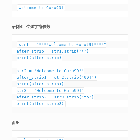
Welcome to Guru99!
示例4：传递字符参数
str1 = "****Welcome to Guru99!****"

after_strip = str1.strip("*")

print(after_strip)

str2 = "Welcome to Guru99!"

after_strip1 = str2.strip("99!")

print(after_strip1)

str3 = "Welcome to Guru99!"

after_strip3 = str3.strip("to")

输出