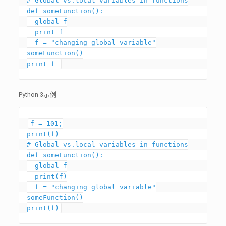
# Global vs.local variables in functions

def someFunction():

  global f

  print f

  f = "changing global variable"

someFunction()

print f 
Python 3示例
f = 101;

print(f)

# Global vs.local variables in functions

def someFunction():

  global f

  print(f)

  f = "changing global variable"

someFunction()

print(f)