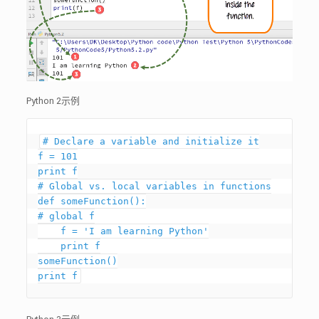
Python 2示例
# Declare a variable and initialize it

f = 101

print f

# Global vs. local variables in functions

def someFunction():

# global f

    f = 'I am learning Python'

    print f

someFunction()

print f