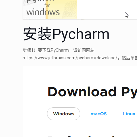
安装Pycharm
步骤1）要下载PyCharm，请访问网站
https://www.jetbrains.com/pycharm/download